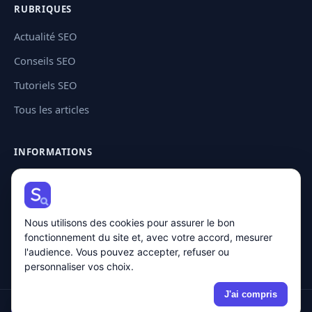
RUBRIQUES
Actualité SEO
Conseils SEO
Tutoriels SEO
Tous les articles
INFORMATIONS
Contact
Plan de site
Nous utilisons des cookies pour assurer le bon
Mentions légales
fonctionnement du site et, avec votre accord, mesurer
Politique de confidentialité
l'audience. Vous pouvez accepter, refuser ou
personnaliser vos choix.
J'ai compris
🍪 Cookies
© 2026 Solution SEO · Tous droits réservés