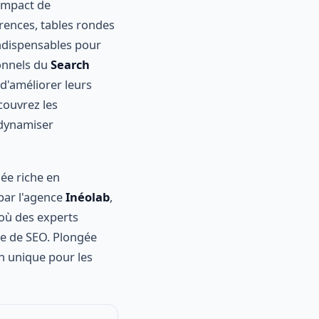
l'impact de
érences, tables rondes
indispensables pour
onnels du
Search
 d'améliorer leurs
couvrez les
 dynamiser
ée riche en
par l'agence
Inéolab
,
 où des experts
re de SEO. Plongée
on unique pour les