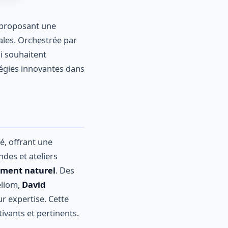
, proposant une
ales. Orchestrée par
i souhaitent
égies innovantes dans
té, offrant une
des et ateliers
ement naturel
. Des
liom,
David
r expertise. Cette
ivants et pertinents.