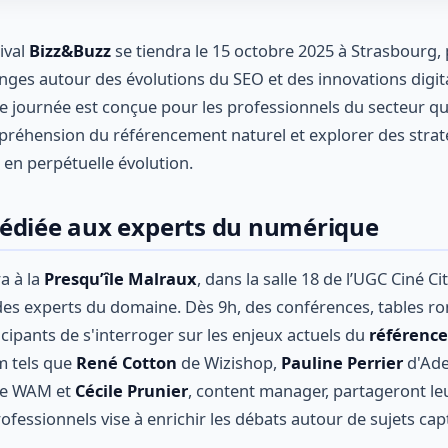
ival
Bizz&Buzz
se tiendra le 15 octobre 2025 à Strasbourg
nges autour des évolutions du SEO et des innovations digit
te journée est conçue pour les professionnels du secteur qu
préhension du référencement naturel et explorer des strat
n perpétuelle évolution.
édiée aux experts du numérique
ra à la
Presqu’île Malraux
, dans la salle 18 de l’UGC Ciné Ci
es experts du domaine. Dès 9h, des conférences, tables ron
cipants de s'interroger sur les enjeux actuels du
référenc
m tels que
René Cotton
de Wizishop,
Pauline Perrier
d'Ade
ce WAM et
Cécile Prunier
, content manager, partageront leu
ofessionnels vise à enrichir les débats autour de sujets capt