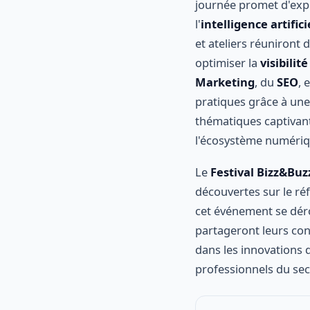
journée promet d'expl
l'
intelligence artifici
et ateliers réuniront
optimiser la
visibilit
Marketing
, du
SEO
, 
pratiques grâce à un
thématiques captivant
l'écosystème numériqu
Le
Festival Bizz&Buz
découvertes sur le ré
cet événement se déro
partageront leurs co
dans les innovations d
professionnels du sec