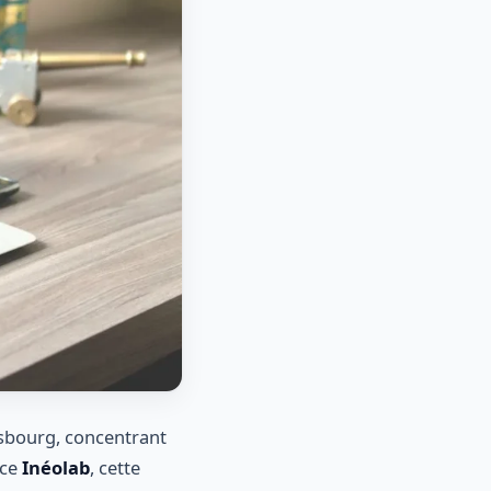
sbourg, concentrant
nce
Inéolab
, cette