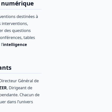
du numérique
rventions destinées à
s interventions,
ser des questions
conférences, tables
 l’
intelligence
ants
 Directeur Général de
ZER
, Dirigeant de
épendante. Chacun de
uer dans l’univers