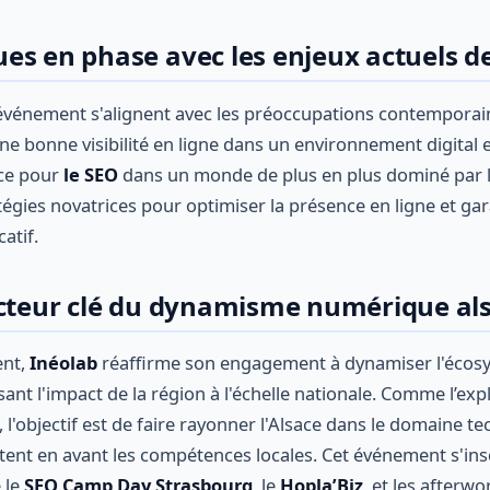
es en phase avec les enjeux actuels de
événement s'alignent avec les préoccupations contemporain
 bonne visibilité en ligne dans un environnement digital 
ace pour
le SEO
dans un monde de plus en plus dominé par l
égies novatrices pour optimiser la présence en ligne et gar
atif.
acteur clé du dynamisme numérique al
ent,
Inéolab
réaffirme son engagement à dynamiser l'éco
sant l'impact de la région à l'échelle nationale. Comme l’exp
 l'objectif est de faire rayonner l'Alsace dans le domaine t
ttent en avant les compétences locales. Cet événement s'ins
e le
SEO Camp Day Strasbourg
, le
Hopla’Biz
, et les after