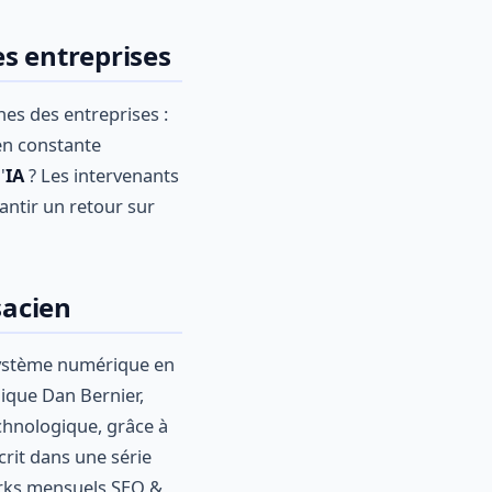
s entreprises
es des entreprises :
en constante
'
IA
? Les intervenants
antir un retour sur
sacien
système numérique en
lique Dan Bernier,
echnologique, grâce à
crit dans une série
works mensuels SEO &