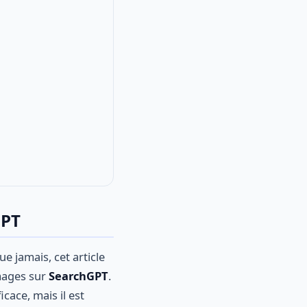
GPT
ue jamais, cet article
mages sur
SearchGPT
.
cace, mais il est