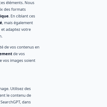
ces éléments. Nous
oix des formats
nique
. En ciblant ces
té
, mais également
 et adaptez votre
n.
ité de vos contenus en
cement
de vos
ue vos images soient
mage. Utilisez des
ent le contenu de
e SearchGPT, dans