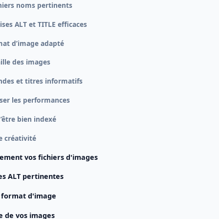
chiers noms pertinents
lises ALT et TITLE efficaces
mat d’image adapté
aille des images
des et titres informatifs
yser les performances
’être bien indexé
 créativité
ment vos fichiers d'images
ses ALT pertinentes
n format d'image
le de vos images