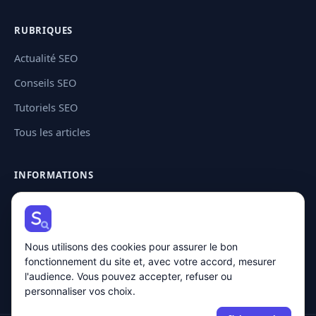
RUBRIQUES
Actualité SEO
Conseils SEO
Tutoriels SEO
Tous les articles
INFORMATIONS
Contact
Plan de site
Nous utilisons des cookies pour assurer le bon
Mentions légales
fonctionnement du site et, avec votre accord, mesurer
Politique de confidentialité
l'audience. Vous pouvez accepter, refuser ou
personnaliser vos choix.