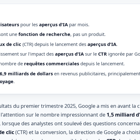
lisateurs
pour les
aperçus d'IA
par mois.
ont une
fonction de recherche
, pas un produit.
ux de clic
(CTR) depuis le lancement des
aperçus d'IA
.
issement sur l'impact des
aperçus d'IA
sur le
CTR
ignorée par Go
 nombre de
requêtes commerciales
depuis le lancement.
6,9 milliards de dollars
en revenus publicitaires, principalement
voyage
.
sultats du premier trimestre 2025, Google a mis en avant la 
nt l'attention sur le nombre impressionnant de
1,5 milliard d
lorsque des analystes ont soulevé des questions concernan
e clic
(CTR) et la conversion, la direction de Google a chois