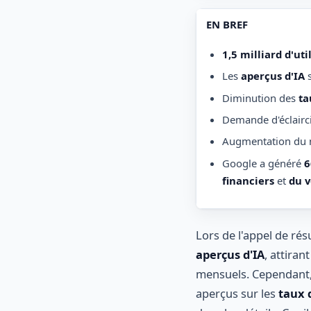
EN BREF
1,5 milliard d'uti
Les
aperçus d'IA
s
Diminution des
ta
Demande d'éclairc
Augmentation du
Google a généré
6
financiers
et
du 
Lors de l'appel de ré
aperçus d'IA
, attira
mensuels. Cependant, 
aperçus sur les
taux d