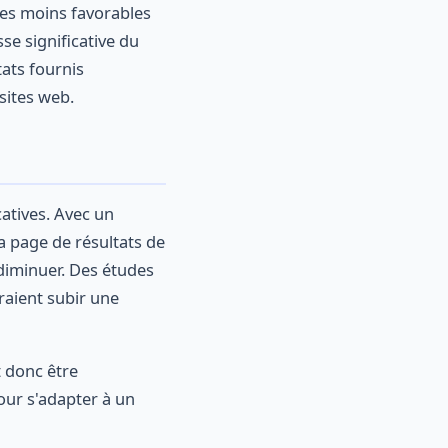
ées moins favorables
se significative du
tats fournis
sites web.
catives. Avec un
a page de résultats de
 diminuer. Des études
aient subir une
 donc être
our s'adapter à un