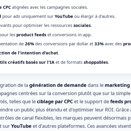
e CPC
alignées avec les campagnes sociales.
l
pour ads uniquement sur
YouTube
ou élargir à d'autres.
novants pour optimiser les ressources
sociales
.
pour les
product feeds
et conversions in-app.
mentation de
26%
des conversions par dollar et
33%
avec des
pro
ction de l'intention d'achat
.
tils créatifs basés sur l'IA
et de formats
shoppables
.
égration de la
génération de demande
dans le
marketing
pagnes centrées sur la conversion plutôt que sur la simple
tés, telles que le
ciblage par CPC
et le support de
feeds pr
ndre un public plus étendu et d'optimiser leur ROI. Grâce à
ntrôles de canal flexibles, les marques peuvent désormais 
t sur
YouTube
et d'autres plateformes. Ces avancées visent 