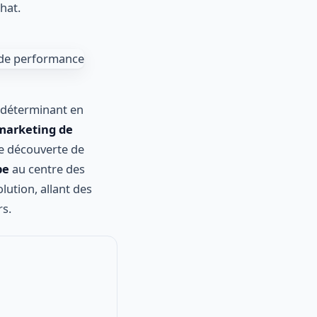
hat.
 déterminant en
marketing de
de découverte de
be
au centre des
lution, allant des
rs.