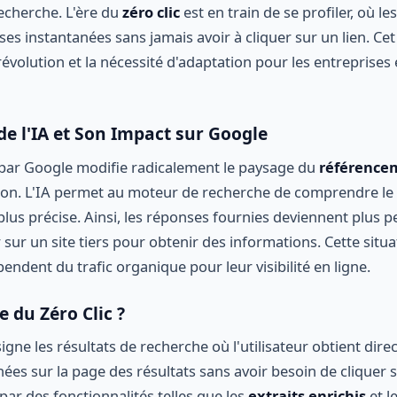
echerche. L'ère du
zéro clic
est en train de se profiler, où les
s instantanées sans jamais avoir à cliquer sur un lien. Cet 
révolution et la nécessité d'adaptation pour les entreprises e
e l'IA et Son Impact sur Google
A par Google modifie radicalement le paysage du
référence
ion. L'IA permet au moteur de recherche de comprendre le
lus précise. Ainsi, les réponses fournies deviennent plus p
r sur un site tiers pour obtenir des informations. Cette sit
endent du trafic organique pour leur visibilité en ligne.
e du Zéro Clic ?
igne les résultats de recherche où l'utilisateur obtient dire
es sur la page des résultats sans avoir besoin de cliquer s
ar des fonctionnalités telles que les
extraits enrichis
et l