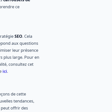
mprendre ce
stratégie
SEO
. Cela
répond aux questions
timiser leur présence
rs plus large. Pour en
ité, consultez cet
le
ici
.
leçons de cette
uvelles tendances,
peut offrir des