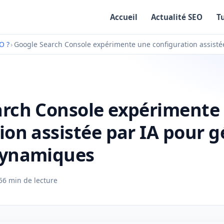
Accueil
Actualité SEO
T
O ?
›
Google Search Console expérimente une configuration assisté
arch Console expérimente
ion assistée par IA pour g
dynamiques
5
6 min de lecture