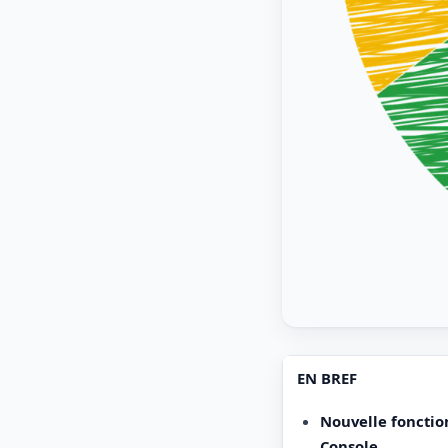
EN BREF
Nouvelle fonctio
Console
.