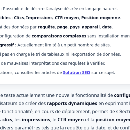
: Possibilité de décrire l'analyse désirée en langage naturel.
ibles
:
Clics
,
Impressions
,
CTR moyen
,
Position moyenne
.
nt des données par
requête
,
page
,
pays
,
appareil
,
date
.
onfiguration de
comparaisons complexes
sans installation man
ressif
: Actuellement limité à un petit nombre de sites.
 pas en charge le tri de tableaux ni l'exportation de données.
 de mauvaises interprétations des requêtes à vérifier.
ations, consultez les articles de
Solution SEO
sur ce sujet.
 teste actuellement une nouvelle fonctionnalité de
config
isateurs de créer des
rapports dynamiques
en exprimant l
e fonctionnalité, en cours de déploiement, permet de sélect
s
clics
, les
impressions
, le
CTR moyen
et la
position moy
divers paramètres tels que la requête ou la date, et de con