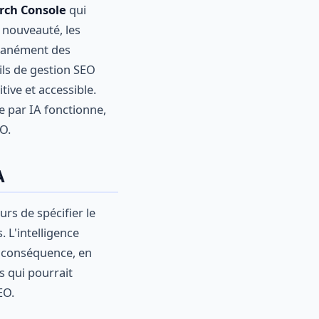
rch Console
qui
 nouveauté, les
ntanément des
ils de gestion SEO
ive et accessible.
e par IA fonctionne,
EO.
A
rs de spécifier le
. L'intelligence
n conséquence, en
s qui pourrait
EO.