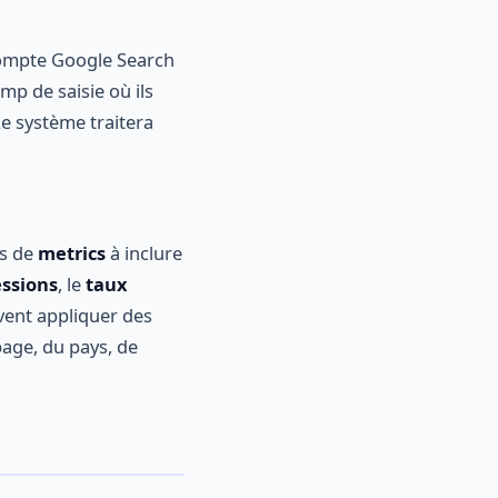
 compte Google Search
amp de saisie où ils
Le système traitera
es de
metrics
à inclure
ssions
, le
taux
uvent appliquer des
page, du pays, de