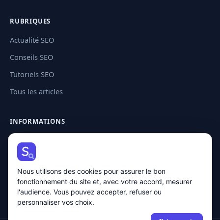
RUBRIQUES
Actualité SEO
Conseils SEO
Tutoriels SEO
Tous les articles
INFORMATIONS
Contact
Plan de site
Nous utilisons des cookies pour assurer le bon
Mentions légales
fonctionnement du site et, avec votre accord, mesurer
Politique de confidentialité
l'audience. Vous pouvez accepter, refuser ou
personnaliser vos choix.