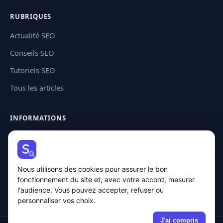
RUBRIQUES
Actualité SEO
Conseils SEO
Tutoriels SEO
Tous les articles
INFORMATIONS
Contact
Plan de site
Nous utilisons des cookies pour assurer le bon
Mentions légales
fonctionnement du site et, avec votre accord, mesurer
Politique de confidentialité
l'audience. Vous pouvez accepter, refuser ou
personnaliser vos choix.
J'ai compris