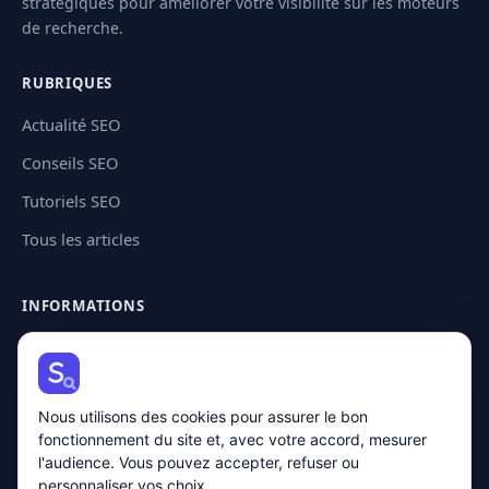
stratégiques pour améliorer votre visibilité sur les moteurs
de recherche.
RUBRIQUES
Actualité SEO
Conseils SEO
Tutoriels SEO
Tous les articles
INFORMATIONS
Contact
Plan de site
Nous utilisons des cookies pour assurer le bon
Mentions légales
fonctionnement du site et, avec votre accord, mesurer
Politique de confidentialité
l'audience. Vous pouvez accepter, refuser ou
personnaliser vos choix.