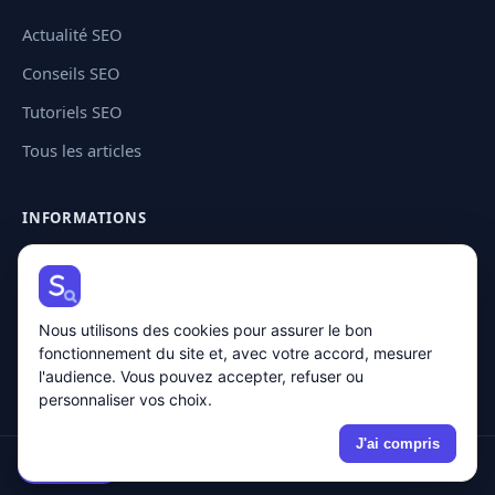
Actualité SEO
Conseils SEO
Tutoriels SEO
Tous les articles
INFORMATIONS
Contact
Plan de site
Nous utilisons des cookies pour assurer le bon
Mentions légales
fonctionnement du site et, avec votre accord, mesurer
Politique de confidentialité
l'audience. Vous pouvez accepter, refuser ou
personnaliser vos choix.
J'ai compris
🍪 Cookies
© 2026 Solution SEO · Tous droits réservés