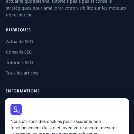
actualité quotidienne, tutoriels pas à pas et conseils
stratégiques pour améliorer votre visibilité sur les moteurs
de recherche.
RUBRIQUES
Actualité SEO
Conseils SEO
Tutoriels SEO
Tous les articles
INFORMATIONS
Contact
Plan de site
Nous utilisons des cookies pour assurer le bon
Mentions légales
fonctionnement du site et, avec votre accord, mesurer
Politique de confidentialité
l'audience. Vous pouvez accepter, refuser ou