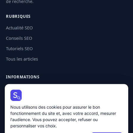
de recherche.
RUBRIQUES
Actualité SEO
Conseils SEO
Tutoriels SEO
Tous les articles
INFORMATIONS
Contact
Plan de site
Nous utilisons des cookies pour assurer le bon
Mentions légales
fonctionnement du site et, avec votre accord, mesurer
Politique de confidentialité
l'audience. Vous pouvez accepter, refuser ou
personnaliser vos choix.