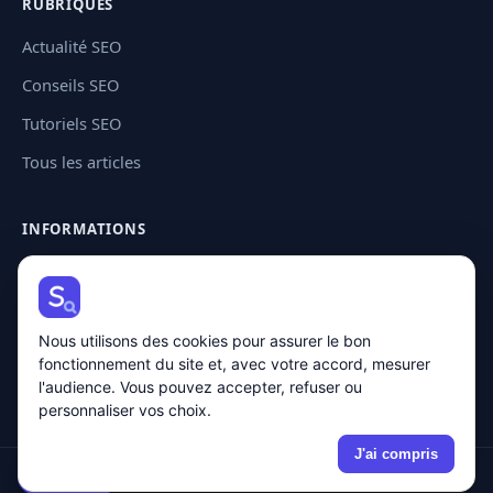
RUBRIQUES
Actualité SEO
Conseils SEO
Tutoriels SEO
Tous les articles
INFORMATIONS
Contact
Plan de site
Nous utilisons des cookies pour assurer le bon
Mentions légales
fonctionnement du site et, avec votre accord, mesurer
Politique de confidentialité
l'audience. Vous pouvez accepter, refuser ou
personnaliser vos choix.
J'ai compris
🍪 Cookies
© 2026 Solution SEO · Tous droits réservés