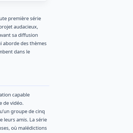
oute première série
 projet audacieux,
avant sa diffusion
ui aborde des thèmes
ombent dans le
cation capable
e de vidéo.
qu’un groupe de cinq
e leurs amis. La série
nses, où malédictions