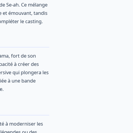
t de Se-ah. Ce mélange
e et émouvant, tandis
mpléter le casting.
rama, fort de son
apacité à créer des
rsive qui plongera les
lliée à une bande
e.
ité à moderniser les
s légendes ou des