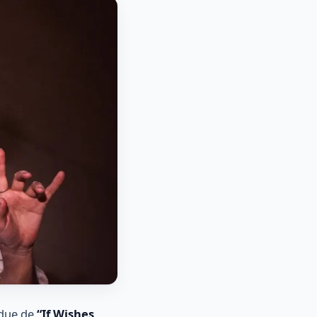
ndue de
“If Wishes