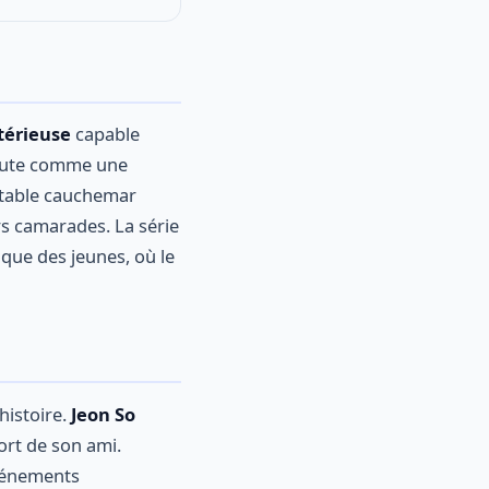
térieuse
capable
débute comme une
itable cauchemar
urs camarades. La série
que des jeunes, où le
histoire.
Jeon So
ort de son ami.
événements