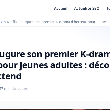
Accueil
Actualité SEO
T
O ?
›
Netflix inaugure son premier K-drama d'horreur pour jeunes a
augure son premier K-dra
pour jeunes adultes : déco
ttend
6
7 min de lecture