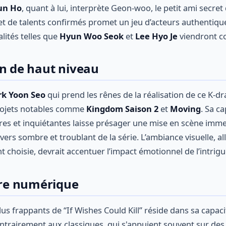
un Ho
, quant à lui, interprète Geon-woo, le petit ami secre
t de talents confirmés promet un jeu d’acteurs authentiqu
lités telles que
Hyun Woo Seok
et
Lee Hyo Je
viendront co
on de haut niveau
rk Yoon Seo
qui prend les rênes de la réalisation de ce K-d
rojets notables comme
Kingdom Saison 2
et
Moving
. Sa c
es et inquiétantes laisse présager une mise en scène imme
vers sombre et troublant de la série. L’ambiance visuelle, a
choisie, devrait accentuer l’impact émotionnel de l’intrigu
'ère numérique
lus frappants de “If Wishes Could Kill” réside dans sa capac
ontrairement aux classiques, qui s'appuient souvent sur de