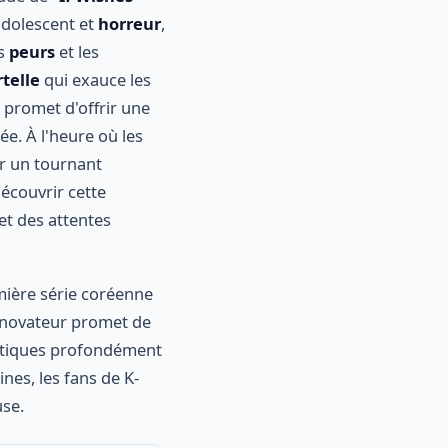
 adolescent et
horreur
,
es
peurs
et les
telle
qui exauce les
 promet d'offrir une
e. À l'heure où les
r un tournant
écouvrir cette
et des attentes
mière série coréenne
t novateur promet de
matiques profondément
nes, les fans de K-
use.