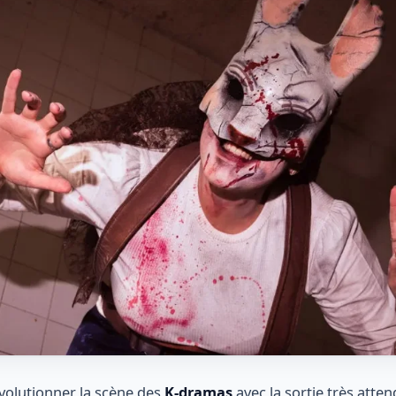
volutionner la scène des
K-dramas
avec la sortie très atte