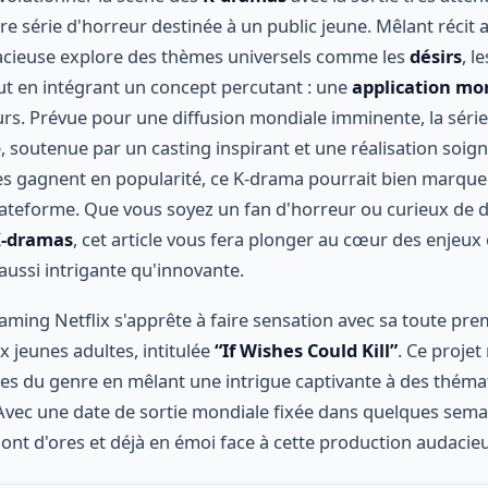
re série d'horreur destinée à un public jeune. Mêlant récit
acieuse explore des thèmes universels comme les
désirs
, l
t en intégrant un concept percutant : une
application mor
eurs. Prévue pour une diffusion mondiale imminente, la série
 soutenue par un casting inspirant et une réalisation soigné
s gagnent en popularité, ce K-drama pourrait bien marque
lateforme. Que vous soyez un fan d'horreur ou curieux de d
-dramas
, cet article vous fera plonger au cœur des enjeux 
aussi intrigante qu'innovante.
aming Netflix s'apprête à faire sensation avec sa toute pre
x jeunes adultes, intitulée
“If Wishes Could Kill”
. Ce proje
ères du genre en mêlant une intrigue captivante à des thé
 Avec une date de sortie mondiale fixée dans quelques semai
ont d'ores et déjà en émoi face à cette production audacie