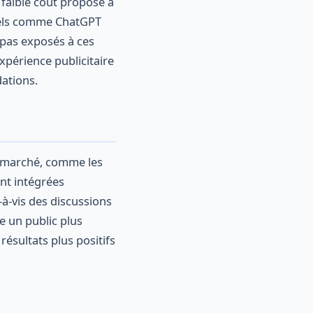
faible coût proposé à
nnels comme ChatGPT
 pas exposés à ces
expérience publicitaire
ations.
le marché, comme les
ont intégrées
-à-vis des discussions
e un public plus
ésultats plus positifs