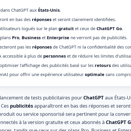
 dans ChatGPT aux
États-Unis
.
tront en bas des
réponses
et seront clairement identifiées.
 utilisateurs logués sur le plan
gratuit
et ceux de
ChatGPT Go
.
e plans
Pro
,
Business
et
Enterprise
ne verront pas de publicités.
fecteront pas les
réponses
de ChatGPT ni la confidentialité des co
A accessible à plus de
personnes
et de réduire les limites d'utilisa
optimiser l'affichage des publicités basé sur les
retours
des utilis
AI pour offrir une expérience utilisateur
optimale
sans comprom
lancement de tests publicitaires pour
ChatGPT
aux États-U
. Ces
publicités
apparaîtront en bas des réponses et seront
produit ou service sponsorisé sera pertinent pour la convers
onnectés à la version gratuite et ceux abonnés à
ChatGPT 
nces, tandis que ceux sur des plans Pro, Business et Enterp