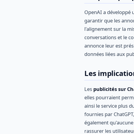
OpenAI a développé 
garantir que les annon
l'alignement sur la m
conversations et le co
annonce leur est prése
données liées aux pub
Les implicatio
Les
publicités sur C
elles pourraient perme
ainsi le service plus 
fournies par ChatGPT,
également qu'aucune c
rassurer les utilisateu