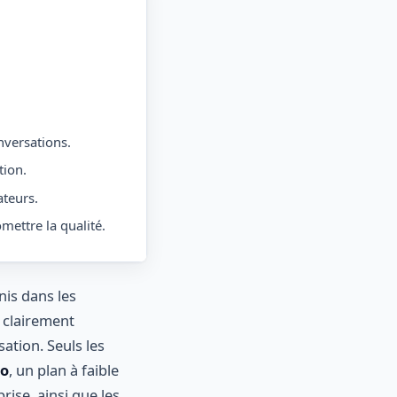
nversations.
tion.
ateurs.
ettre la qualité.
nis dans les
 clairement
ation. Seuls les
Go
, un plan à faible
rise, ainsi que les