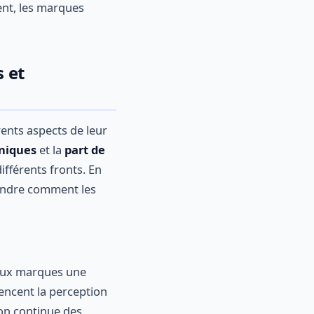
nt, les marques
 et
ents aspects de leur
uniques
et la
part de
fférents fronts. En
rendre comment les
 aux marques une
uencent la perception
ion continue des