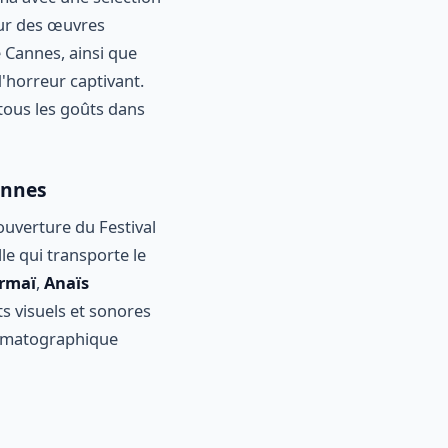
 sur des œuvres
e Cannes, ainsi que
 d'horreur captivant.
tous les goûts dans
annes
ouverture du Festival
le qui transporte le
rmaï
,
Anaïs
ts visuels et sonores
nématographique