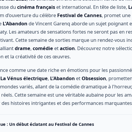
hesse du
cinéma français
et international. En tête de liste,
L
ilm d’ouverture du célèbre
Festival de Cannes
, promet une 
ue
L’Abandon
de Vincent Garenq aborde un sujet poignant e
ty. Les amateurs de sensations fortes ne seront pas en re
ptivant. Cette semaine de sorties marque un rendez-vous i
alliant
drame
,
comédie
et
action
. Découvrez notre sélecti
 et la créativité de ces œuvres.
once comme une date riche en émotions pour les passionn
t
La Vénus électrique
,
L’Abandon
et
Obsession
, prometten
mondes variés, allant de la comédie dramatique à l'horreur
ts réels. Cette semaine est une véritable aubaine pour les 
 des histoires intrigantes et des performances marquantes
que : Un début éclatant au Festival de Cannes