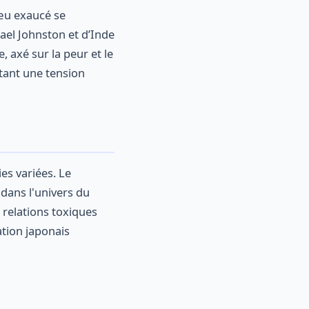
vœu exaucé se
el Johnston et d’Inde
 axé sur la peur et le
utant une tension
s
es variées. Le
 dans l'univers du
relations toxiques
ation japonais