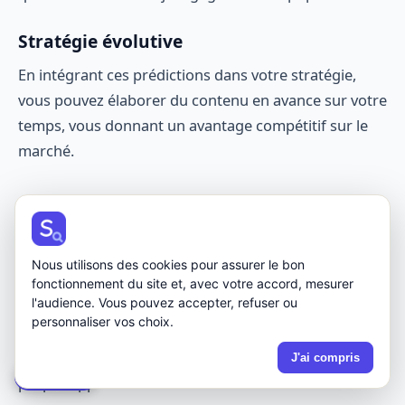
Stratégie évolutive
En intégrant ces prédictions dans votre stratégie,
vous pouvez élaborer du contenu en avance sur votre
temps, vous donnant un avantage compétitif sur le
marché.
5. Gestion de la concurrence
Enfin, l'IA permet d'analyser en profondeur les
Nous utilisons des cookies pour assurer le bon
stratégies SEO de vos concurrents. En scrutant leurs
fonctionnement du site et, avec votre accord, mesurer
l'audience. Vous pouvez accepter, refuser ou
contenus, leurs mots-clés et leur visibilité, l'IA peut
personnaliser vos choix.
vous fournir des
insights
sur ce qui fonctionne pour
eux et ce que vous pouvez améliorer dans votre
J'ai compris
🍪 Cookies
propre approche.